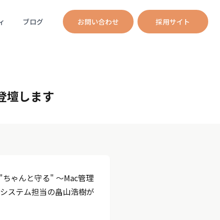
ィ
ブログ
お問い合わせ
採用サイト
が登壇します
も"ちゃんと守る" ～Mac管理
システム担当の畠山浩樹が